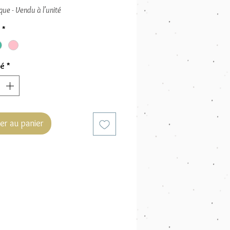
ique - Vendu à l'unité
*
té
*
er au panier