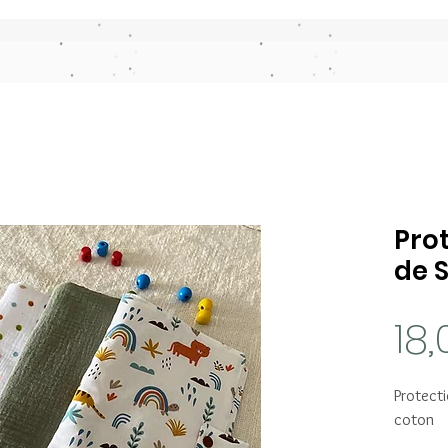
Pro
de 
18
Protect
coton