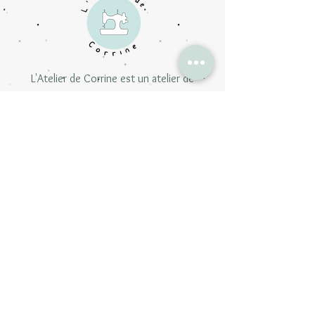
L'Atelier de Corrine est un atelier de
courture de Lille qui propose des créations
personnalisées faites à la main
Les collections
Zéro déchets
Bébés et & enfants
Beauté & bien-être
Accessoires
Carte Cadeau