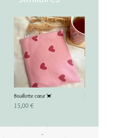
Bouillotte cœur 💓
Pochette matelassée
Prix
Prix
15,00 €
25,00 €